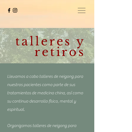
talleres y
retiros
Llevamos a cabo talleres de neigong para
nuestros pacientes como parte de sus
tratamientos de medicina china, así como
su continuo desarrollo físico, mental y
espiritual.
Organizamos talleres de neigong para